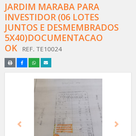
JARDIM MARABA PARA
INVESTIDOR (06 LOTES
JUNTOS E DESMEMBRADOS
5X40)DOCUMENTACAO
OK
REF. TE10024
Anterior
Próximo