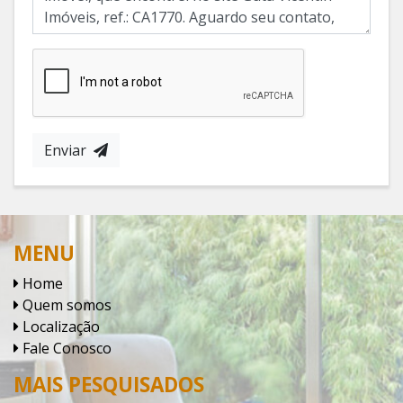
Enviar
MENU
Home
Quem somos
Localização
Fale Conosco
MAIS PESQUISADOS