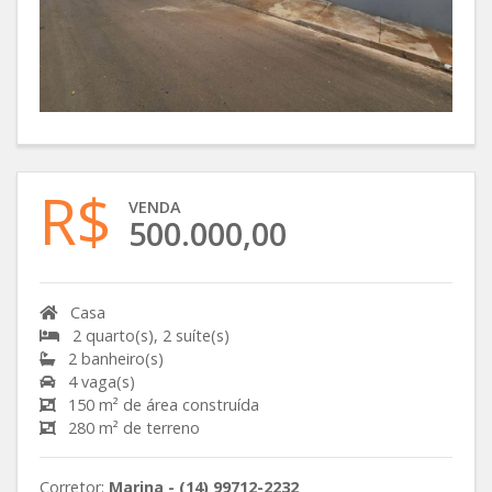
R$
VENDA
500.000,00
Casa
2 quarto(s), 2 suíte(s)
2 banheiro(s)
4 vaga(s)
150 m² de área construída
280 m² de terreno
Corretor:
Marina - (14) 99712-2232