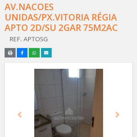
AV.NACOES
UNIDAS/PX.VITORIA RÉGIA
APTO 2D/SU 2GAR 75M2AC
REF. APTOSG
Anterior
Próximo