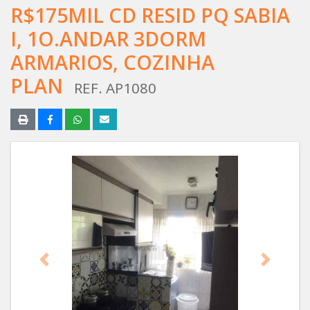
R$175MIL CD RESID PQ SABIA
I, 1O.ANDAR 3DORM
ARMARIOS, COZINHA
PLAN
REF. AP1080
Anterior
Próximo