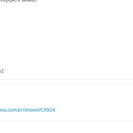
62
veis.com.br/imovel/CA924