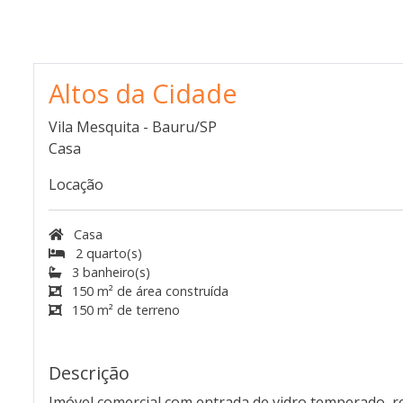
Altos da Cidade
Vila Mesquita - Bauru/SP
Casa
Locação
Casa
2 quarto(s)
3 banheiro(s)
150 m² de área construída
150 m² de terreno
Descrição
Imóvel comercial com entrada de vidro temperado, r