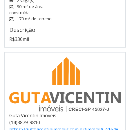
2 vaga(s)
90 m² de área
construída
170 m² de terreno
Descrição
R$330mil
Guta Vicentin Imóveis
(14)3879-9810
https://gutavicentinimoveis.com.br/imovel/CA1648